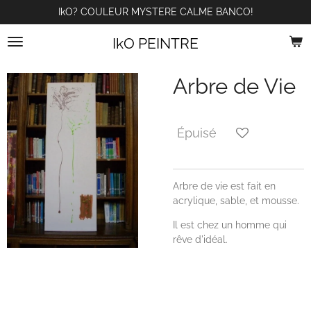
IkO? COULEUR MYSTERE CALME BANCO!
Passer
au
IkO PEINTRE
contenu
principal
Arbre de Vie
Épuisé
Arbre de vie est fait en
acrylique, sable, et mousse.
Il est chez un homme qui
rêve d'idéal.