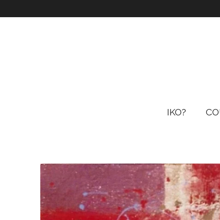
Passer
au
contenu
principal
IKO?
CO