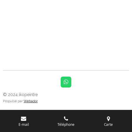
W
h
a
© 2024 ikopeintre
t
Propulsé par
Webador
s
A
p
p
E-mail
Téléphone
Carte